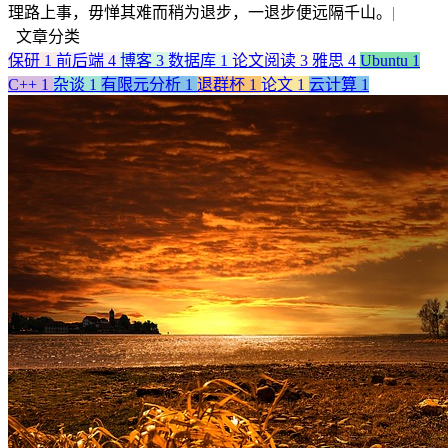
理路上事，毋惮其难而稍为退步，一退步便远隔千山。
|
文章分类
保研
1
前后端
4
博客
3
数据库
1
论文阅读
3
雅思
4
Ubuntu
1
C++
1
杂谈
1
有限元分析
1
退群杯
1
论文
1
云计算
1