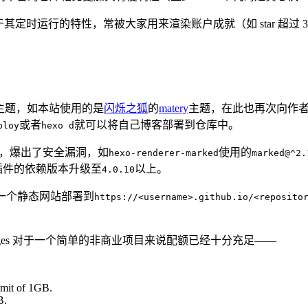
，由于其定时运行的特性，常被大家用来渲染账户成就（如 star 超过 3
许多主题，如本站使用的是
闪烁之狐
的
matery
主题，在此也再次向作
或者
就可以将自己博客部署到仓库中。
ploy
hexo d
赖项，爆出了安全漏洞，如
使用的
hexo-renderer-marked
marked@^2.
对该插件的依赖版本升级至
以上。
4.0.10
接将一个静态网站部署到
https://<username>.github.io/<reposito
 Pages 对于一个简单的非商业项目来说配额已经十分充足——
imit of 1GB.
B.