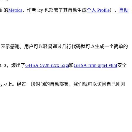
k 的
Metrics
，作者 icy 也部署了其自动生成
个人 Profile
），
自动
者表示感谢。用户可以轻易通过几行代码就可以生成一个简单的
，爆出了
GHSA-5v2h-r2cx-5xgj
和
GHSA-rrrm-qjm4-v8hf
安全
1.3
上。经过一段时间的自动部署，我们就可以访问自己刚刚
ry>/