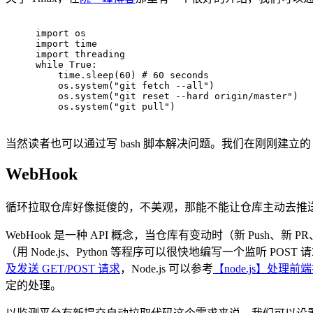
import
 os
import
 time
import
 threading
while
True
:
    time.sleep(
60
) 
# 60 seconds
    os.system(
"git fetch --all"
)
    os.system(
"git reset --hard origin/master"
)
    os.system(
"git pull"
)
当然读者也可以通过写 bash 脚本解决问题。我们在刚刚建立的 se
WebHook
循环拉取仓库好像挺傻的，不美观，那能不能让仓库主动去推送更
WebHook 是一种 API 概念，当仓库有变动时（新 Push、
（用 Node.js、Python 等程序可以很快地编写一个监听 POST 请求的 
及发送 GET/POST 请求
，Node.js 可以参考
【node.js】处理前
定的处理。