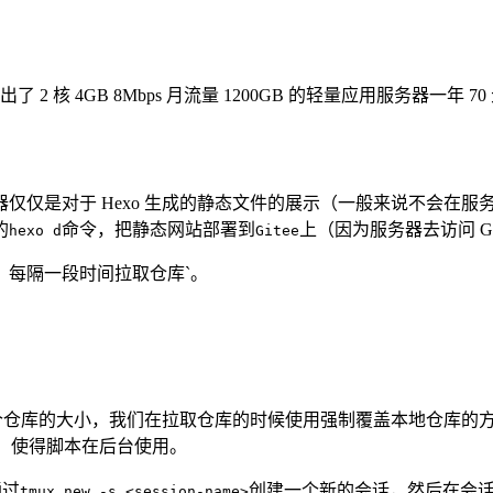
了 2 核 4GB 8Mbps 月流量 1200GB 的轻量应用服务器一年
对于 Hexo 生成的静态文件的展示（一般来说不会在服务器上使用
的
命令，把静态网站部署到
上（因为服务器去访问 G
hexo d
Gitee
，每隔一段时间拉取仓库`。
个仓库的大小，我们在拉取仓库的时候使用强制覆盖本地仓库的方式进
exer)，使得脚本在后台使用。
通过
创建一个新的会话，然后在会话里运行
tmux new -s <session-name>